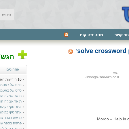
ור קשר
סטטיסטיקות
הגש/י
אחרונים
xn-
-8dbbgh7bn6akb.co.il
10 הידיעות האחרונות בטייטלס:
סרט של באטמן
סרט של באטמן
תואר אצולה הונ
תואר אצולה הונ
אתר סקי בקולור
אתר סקי בקולור
פרשה בספר שמ
Mordo – Help in 
פרשה בספר שמו
מושב בחבל לכי