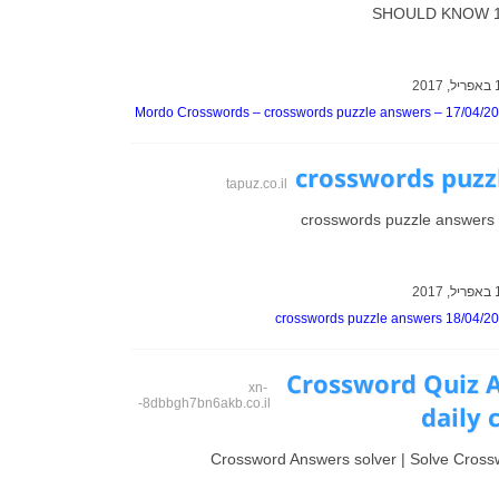
SHOULD KNOW 17
Mordo Crosswords – crosswords puzzle answers – 17/04/2
crosswords puzz
tapuz.co.il
crosswords puzzle answers
crosswords puzzle answers 18/04/2
Crossword Quiz A
xn-
-8dbbgh7bn6akb.co.il
daily 
Crossword Answers solver | Solve Cross