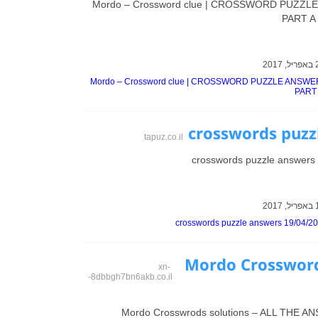
Mordo – Crossword clue | CROSSWORD PUZZ
PART A 
Mordo – Crossword clue | CROSSWORD PUZZLE ANSW
PART 
crosswords puzz
tapuz.co.il
crosswords puzzle answers
crosswords puzzle answers 19/04/2
Mordo Crossword
xn-
-8dbbgh7bn6akb.co.il
Mordo Crosswrods solutions – ALL THE 