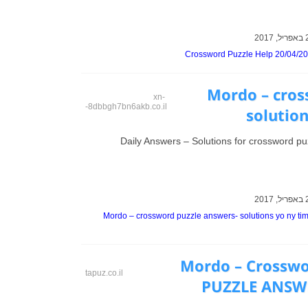
Crossword Puzzle Help 20/04/2
Mordo – cros
xn-
-8dbbgh7bn6akb.co.il
solution
Daily Answers – Solutions for crossword pu
Mordo – crossword puzzle answers- solutions yo ny ti
Mordo – Crossw
tapuz.co.il
PUZZLE ANSWE