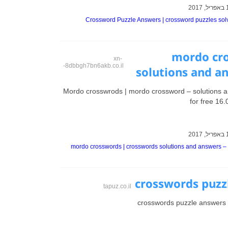
Crossword Puzzle Answers | crossword puzzles sol
mordo cro
xn-
-8dbbgh7bn6akb.co.il
solutions and a
Mordo crosswrods | mordo crossword – solutions 
for free 16.
mordo crosswords | crosswords solutions and answers –
crosswords puzz
tapuz.co.il
crosswords puzzle answers