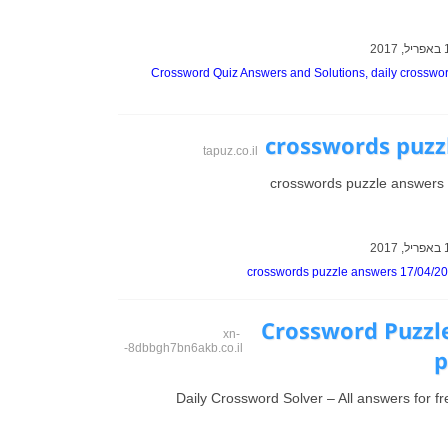
Crossword Quiz Answers and Solutions, daily crosswo
crosswords puzz
tapuz.co.il
crosswords puzzle answers
crosswords puzzle answers 17/04/2
Crossword Puzzl
xn-
-8dbbgh7bn6akb.co.il
p
Daily Crossword Solver – All answers for f