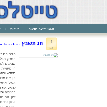
הגש ידיעה חדשה
אודות
צ
1
חג תשבץ
ee.blogspot.com
הצבע
חגים הם כמ
המרוץ הבלת
מציעים לנ
היומיומית, 
מחדש ולהת
בין אם מדוב
אפילו אישי
להאט את הק
הקטנים וליצ
זמן. הם מז
איזון בחיים
מערכות יחס