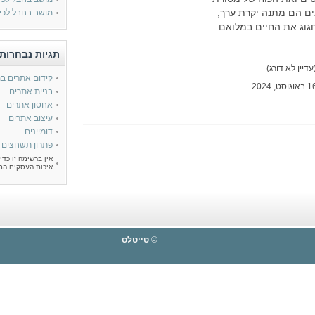
ים הם מתנה יקרת ערך,
מושב בחבל לכי
גוג את החיים במלואם.
Titles מתפקד כאינדקס המרכז ידיעות שונות לשימוש הגולשים.
10 הידיעות עם הדירוג הגבוה ביותר השבוע:
N/A
תגיות נבחרות 
דיין לא דורג)
קידום אתרים במנוע
בניית אתרים
אחסון אתרים
עיצוב אתרים
דומיינים
פתרון תשחצים
אין ברשימה זו כדי
איכות העסקים המ
©
טייטלס