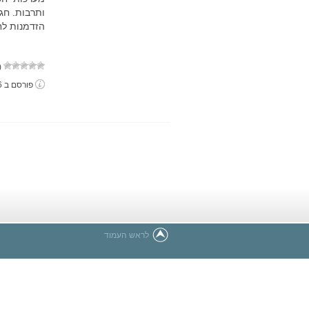
ותרבות. חג
הזדמנות לח
(ע
פורסם ב 16 באוגוסט, 2024
לראש העמוד