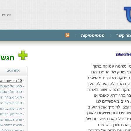
ור קשר
סטטיסטיקות
pitaronfr
הגש/י
ו נשימה עמוקה בתוך
אחרונים
י פוסק של החיים. הם
ו הפסקה מבורכת מהשגרה
10 הידיעות האחרונות בטייטלס:
הזדמנות להירגע, להיטען
סרט של באטמן
מקד במה שחשוב באמת.
סרט של באטמן
ר בחג דתי, לאומי או
תואר אצולה הונ
, חגים מאפשרים לנו
תואר אצולה הונ
צב, להעריך את הרגעים
אתר סקי בקולור
ור זיכרונות שישמרו לאורך
אתר סקי בקולור
כירים לנו את החשיבות של
פרשה בספר שמ
, את הצורך בטיפוח
פרשה בספר שמו
ים ואת הכוח של מסורת
מושב בחבל לכי