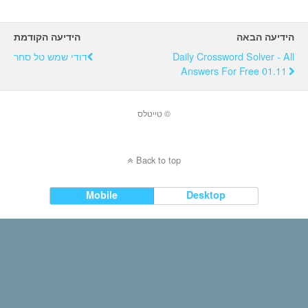
הידיעה הבאה
הידיעה הקודמת
Daily Crossword Solver - All
דודי שמש טל סחר
Answers For Free 01.11
© טייטלס
Back to top
Mobile
Desktop