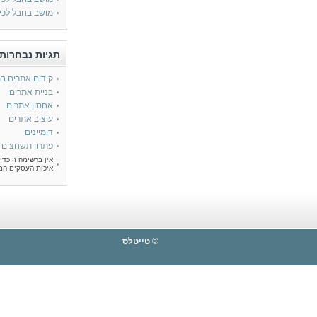
מושב בחבל לכי
Titles מתפקד כאינדקס המרכז ידיעות שונות לשימוש הגולשים.
10 הידיעות עם הדירוג הגבוה ביותר השבוע:
N/A
תגיות נבחרות 
קידום אתרים במנוע
בניית אתרים
אחסון אתרים
עיצוב אתרים
דומיינים
פתרון תשחצים
אין ברשימה זו כדי
איכות העסקים המ
©
טייטלס