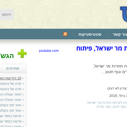
ור קשר
סטטיסטיקות
 מר ישראל, פיתוח
youtube.com
הגש/י
 תחרות מר ישראל,
אחרונים
ים וגוף חטוב…
10 הידיעות האחרונות בטייטלס:
סרט של באטמן
דיין לא דורג)
סרט של באטמן
תואר אצולה הונ
תואר אצולה הונ
ה לקראת תחרות מר ישראל
,
אתר סקי בקולור
וגוף חטוב
,
קובי עזרא
.
אתר סקי בקולור
פרשה בספר שמ
פרשה בספר שמו
מושב בחבל לכי